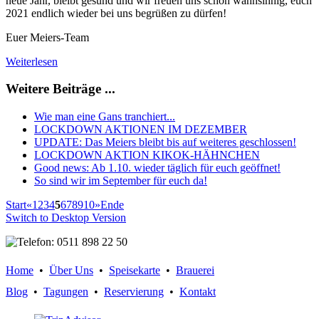
neue Jahr, bleibt gesund und wir freuen uns schon wahnsinnig, euch
2021 endlich wieder bei uns begrüßen zu dürfen!
Euer Meiers-Team
Weiterlesen
Weitere Beiträge ...
Wie man eine Gans tranchiert...
LOCKDOWN AKTIONEN IM DEZEMBER
UPDATE: Das Meiers bleibt bis auf weiteres geschlossen!
LOCKDOWN AKTION KIKOK-HÄHNCHEN
Good news: Ab 1.10. wieder täglich für euch geöffnet!
So sind wir im September für euch da!
Start
«
1
2
3
4
5
6
7
8
9
10
»
Ende
Switch to Desktop Version
Home
•
Über Uns
•
Speisekarte
•
Brauerei
Blog
•
Tagungen
•
Reservierung
•
Kontakt